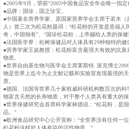
●2005年9月，荣获“2005中国食品安全年会唯一指
●品牌：国珍，国之珍宝。
●中国著名营养学家、原国家营养学会主席于若木（
人）曾三次为松花粉题词：“松花粉的开发是造福人民
奇，中国独有”、“国珍松花粉，上帝赐给人类的保健
●法国医学界：松树保健品对人体具有29种独特的健
●营养学家王岚教授：松花粉富含最强大有效的抗衰
物质。
●世界自由基生物与医学会主席莱斯特. 派克博士20
物是世界上迄今为止文献记载和实验室发现最强的天
质。
●德国、法国等世界几十家权威科研机构数百次的科
物富含天然的长寿物质，对于整个人类具有重大的保
●世界保健研究会首席科学家林德说：“松花粉，是
品。”
●欧洲食品研究中心公开宣称：“全世界没有任何一
松花粉这样对人体有益的活性物质。”