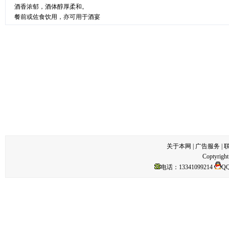
酒香浓郁，酒体醇厚柔和。
餐前或佐食饮用，亦可用于酒宴
关于本网
|
广告服务
|
Coptyright
电话：13341099214
Q