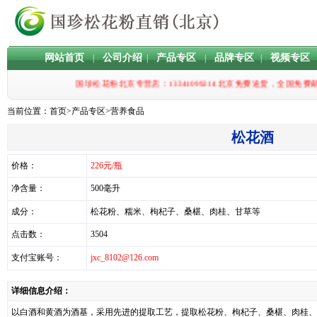
网站首页
公司介绍
产品专区
品牌专区
视频专区
|
|
|
|
国珍松花粉北京专营店：13341099214 北京免费送货，
当前位置：
首页
>
产品专区
>
营养食品
松花酒
价格：
226元/瓶
净含量：
500毫升
成分：
松花粉、糯米、枸杞子、桑椹、肉桂、甘草等
点击数：
3504
支付宝账号：
jxc_8102@126.com
详细信息介绍：
以白酒和黄酒为酒基，采用先进的提取工艺，提取松花粉、枸杞子、桑椹、肉桂、