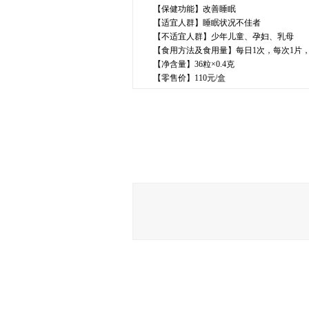
【保健功能】改善睡眠
【适宜人群】睡眠状况不佳者
【不适宜人群】少年儿童、孕妇、乳母
【食用方法及食用量】每日1次，每次1片，睡
【净含量】36粒×0.4克
【零售价】110元/盒