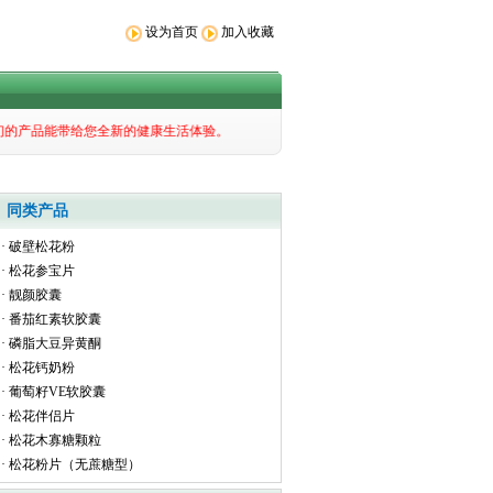
设为首页
加入收藏
愿我们的产品能带给您全新的健康生活体验。
同类产品
·
破壁松花粉
·
松花参宝片
·
靓颜胶囊
·
番茄红素软胶囊
·
磷脂大豆异黄酮
·
松花钙奶粉
·
葡萄籽VE软胶囊
·
松花伴侣片
·
松花木寡糖颗粒
·
松花粉片（无蔗糖型）