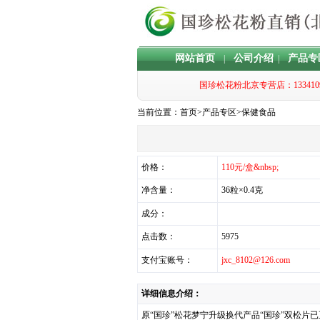
网站首页
公司介绍
产品专
|
|
国珍松花粉北京专营店：1334
当前位置：
首页
>
产品专区
>
保健食品
价格：
110元/盒&nbsp;
净含量：
36粒×0.4克
成分：
点击数：
5975
支付宝账号：
jxc_8102@126.com
详细信息介绍：
原“国珍”松花梦宁升级换代产品“国珍”双松片