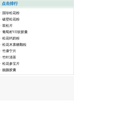
点击排行
·
国珍松花粉
·
破壁松花粉
·
双松片
·
葡萄籽VE软胶囊
·
松花钙奶粉
·
松花木寡糖颗粒
·
竹康宁片
·
竹叶清茶
·
松花参宝片
·
靓颜胶囊