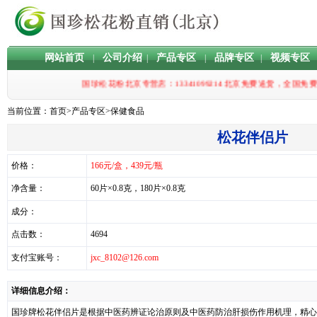
网站首页
公司介绍
产品专区
品牌专区
视频专区
|
|
|
|
国珍松花粉北京专营店：13341099214 北京免费送货
当前位置：
首页
>
产品专区
>
保健食品
松花伴侣片
价格：
166元/盒，439元/瓶
净含量：
60片×0.8克，180片×0.8克
成分：
点击数：
4694
支付宝账号：
jxc_8102@126.com
详细信息介绍：
国珍牌松花伴侣片是根据中医药辨证论治原则及中医药防治肝损伤作用机理，精心