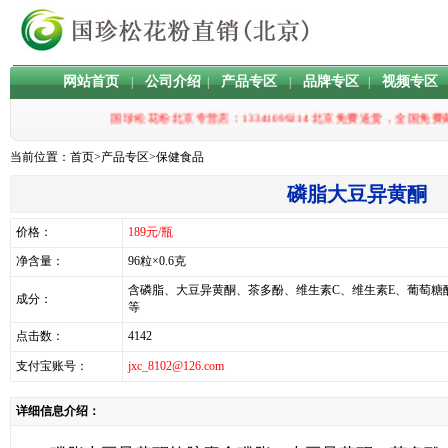
网站首页
公司介绍
产品专区
品牌专区
视频专区
|
|
|
|
国珍松花粉北京专营店：13341099214 北京免费送货
当前位置：
首页
>
产品专区
>
保健食品
磷脂大豆异黄酮
价格：
189元/瓶
净含量：
96粒×0.6克
含磷脂、大豆异黄酮、茶多酚、维生素C、维生素E、葡萄糖
成分：
等
点击数：
4142
支付宝账号：
jxc_8102@126.com
详细信息介绍：