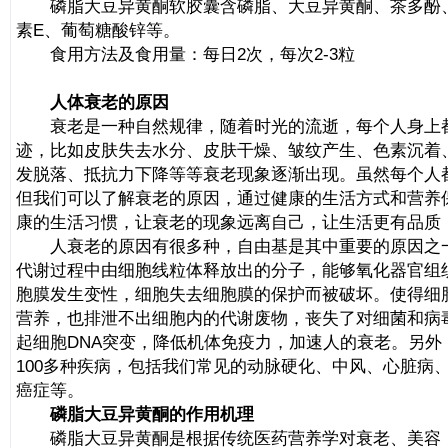
磷脂大豆异黄酮软胶囊含磷脂、大豆异黄酮、茶多酚、
素E、葡萄糖酸锌等。
食用方法及食用量：每日2次，每次2-3粒
人体衰老的原因
衰老是一种自然规律，随着时光的流逝，每个人身上
迹，比如皮肤失去水分、皮肤干燥、皱纹产生、色素沉着
发脱落、抵抗力下降等等衰老现象逐渐出现。虽然每个人
但我们可以了解衰老的原因，通过健康的生活方式和营养
康的生活习惯，让衰老的现象远离自己，让生活更有品质
人衰老的原因有很多种，自由基是其中重要的原因之
代谢过程中由细胞线粒体释放出的分子，能够氧化器官组
胞膜发生变性，细胞失去细胞膜的保护而被破坏。使得细
营养，也排泄不出细胞内的代谢废物，丧失了对细菌和病
起细胞DNA突变，降低机体免疫力，加速人的衰老。另外
100多种疾病，包括我们常见的动脉硬化、中风、心脏病
癌症等。
磷脂大豆异黄酮的作用机理
磷脂大豆异黄酮是根据传统医药营养学对衰老、美容